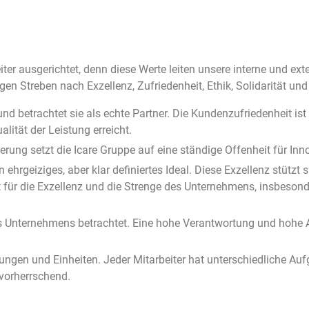
iter ausgerichtet, denn diese Werte leiten unsere interne und ex
en Streben nach Exzellenz, Zufriedenheit, Ethik, Solidarität und
 und betrachtet sie als echte Partner. Die Kundenzufriedenheit i
lität der Leistung erreicht.
rung setzt die Icare Gruppe auf eine ständige Offenheit für In
n ehrgeiziges, aber klar definiertes Ideal. Diese Exzellenz stüt
nt für die Exzellenz und die Strenge des Unternehmens, insbeson
 des Unternehmens betrachtet. Eine hohe Verantwortung und hoh
lungen und Einheiten. Jeder Mitarbeiter hat unterschiedliche Au
vorherrschend.