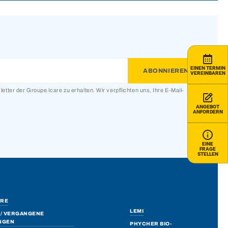
EINEN TERMIN
VEREINBAREN
etter der Groupe Icare zu erhalten. Wir verpflichten uns, Ihre E-Mail-
ANGEBOT
ANFORDERN
EINE
FRAGE
STELLEN
ERE
LEMI
/ VERGANGENE
NGEN
PHYCHER BIO-