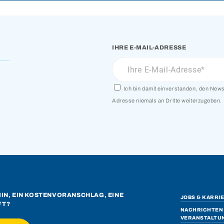
IHRE E-MAIL-ADRESSE
Ich bin damit einverstanden, den Newsl
Adresse niemals an Dritte weiterzugeben.
MIN, EIN KOSTENVORANSCHLAG, EINE
JOBS & KARRI
FT?
NACHRICHTEN 
VERANSTALTU