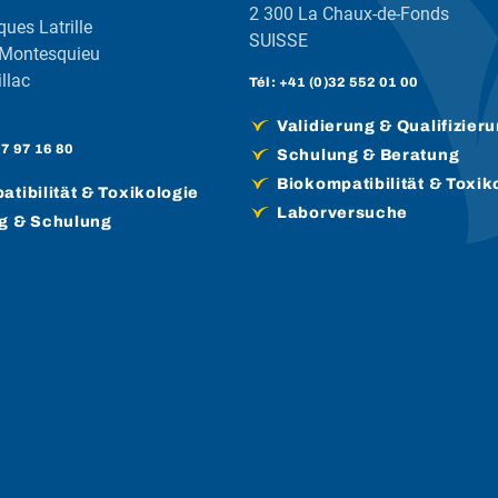
2 300 La Chaux-de-Fonds
ques Latrille
SUISSE
 Montesquieu
llac
Tél :
+41 (0)32 552 01 00
Validierung & Qualifizier
57 97 16 80
Schulung & Beratung
Biokompatibilität & Toxik
tibilität & Toxikologie
Laborversuche
g & Schulung