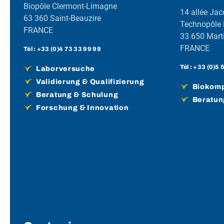
Biopôle Clermont-Limagne
14 allée Jac
63 360 Saint-Beauzire
Technopôle
FRANCE
33 650 Marti
FRANCE
Tél :
+33 (0)4 73 33 99 99
Tél :
+33 (0)5 
Laborversuche
Validierung & Qualifizierung
Biokompa
Beratung & Schulung
Beratun
Forschung & Innovation