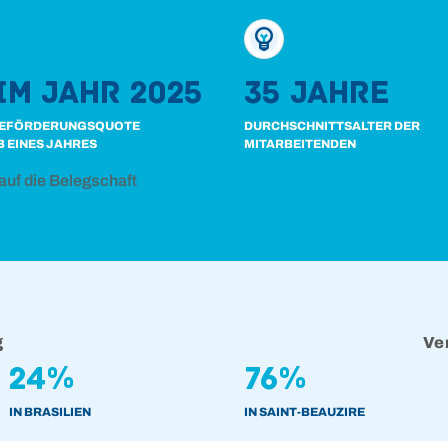
im Jahr 2025
35 Jahre
BEFÖRDERUNGSQUOTE
DURCHSCHNITTSALTER DER
 EINES JAHRES
MITARBEITENDEN
uf die Belegschaft
g
Ve
24%
76%
IN BRASILIEN
IN SAINT-BEAUZIRE