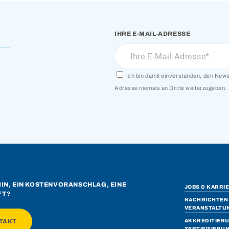
IHRE E-MAIL-ADRESSE
Ich bin damit einverstanden, den Newsl
Adresse niemals an Dritte weiterzugeben.
MIN, EIN KOSTENVORANSCHLAG, EINE
JOBS & KARRI
FT?
NACHRICHTEN 
VERANSTALTU
TAKT
AKKREDITIER
ZERTIFIZIERU