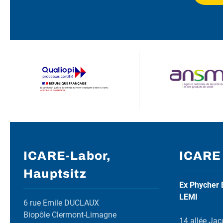
ICARE-Labor,
ICARE
Hauptsitz
Ex Phycher 
LEMI
6 rue Emile DUCLAUX
Biopôle Clermont-Limagne
14 allée Jac