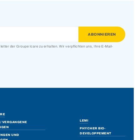
etter der Groupe Icare zu erhalten. Wir verpflichten uns, Ihre E-Mail-
ERE
LEMI
/ VERGANGENE
NGEN
PHYCHER BIO-
DEVELOPPEMENT
UNGEN UND
NGEN