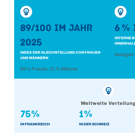
89/100 im Jahr
6 % 
INTERNE 
2025
INNERHALB
INDEX DER GLEICHSTELLUNG VON FRAUEN
bezogen a
UND MÄNNERN
69 % Frauen, 31 % Männer
Weltweite Verteilun
75%
1%
IN FRANKREICH
IN DER SCHWEIZ