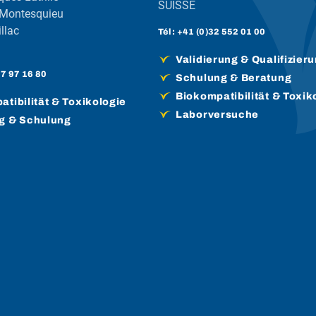
SUISSE
 Montesquieu
llac
Tél :
+41 (0)32 552 01 00
Validierung & Qualifizier
57 97 16 80
Schulung & Beratung
Biokompatibilität & Toxik
tibilität & Toxikologie
Laborversuche
g & Schulung