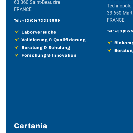
63 360 Saint-Beauzire
Technopôle
FRANCE
33 650 Marti
FRANCE
Tél :
+33 (0)4 73 33 99 99
Tél :
+33 (0)5 
Laborversuche
Validierung & Qualifizierung
Biokompa
Beratung & Schulung
Beratun
Forschung & Innovation
Certania