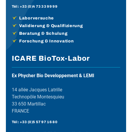
Tél :
+33 (0)4 73 33 99 99
Laborversuche
Validierung & Qualifizierung
Beratung & Schulung
Forschung & Innovation
ICARE BioTox-Labor
Ex Phycher Bio Developpement & LEMI
14 allée Jacques Latrille
Technopôle Montesquieu
33 650 Martillac
FRANCE
Tél :
+33 (0)5 57 97 16 80