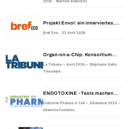
2026 - Martine Blanchon
Projekt Envol: ein innerviertes,
immunkompetentes Hautmodell
Bref Eco - 22 Avril 2026
made in Aura
Organ-on-a-Chip: Konsortium
arbeitet an einem 3D-Hautmodell
La Tribune – Avril 2026 – Stéphanie Gallo
Triouleyre
ENDOTOXINE - Tests machen
Tierversuche überflüssig
Industrie Pharma n°164 – Décembre 2025 –
Séverine Fontaine