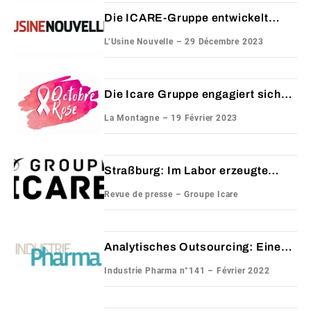
Die ICARE-Gruppe entwickelt
Know-how für den Chemiesektor
L’Usine Nouvelle – 29 Décembre 2023
Die Icare Gruppe engagiert sich
für den Rosa Oktober
La Montagne – 19 Février 2023
Straßburg: Im Labor erzeugte
Haut
Revue de presse – Groupe Icare
Analytisches Outsourcing: Eine
wachsende Nachfrage auf dem
Industrie Pharma n°141 – Février 2022
Markt