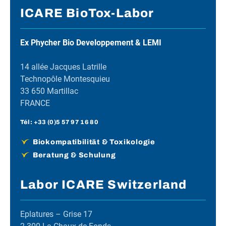
ICARE BioTox-Labor
Ex Phycher Bio Developpement & LEMI
14 allée Jacques Latrille
Technopôle Montesquieu
33 650 Martillac
FRANCE
Tél :
+33 (0)5 57 97 16 80
Biokompatibilität & Toxikologie
Beratung & Schulung
Labor ICARE Switzerland
Eplatures – Grise 17