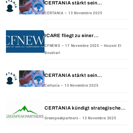
CERTANIA stärkt sein
internationales Wachstum mit der
CERTANIA – 13 Novembre 2025
Übernahme von Groupe Icare
ICARE fliegt zu einer
europäischen Plattform
CFNEWS – 17 Novembre 2025 – Housni El
Boudrari
CERTANIA stärkt sein
internationales Wachstum mit der
Certania – 13 Novembre 2025
Übernahme von Groupe Icare
CERTANIA kündigt strategische
Investition von Greenpeak
Greenpeakpartners - 13 Novembre 2025
Partners an