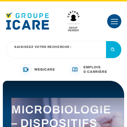
SAISISSEZ VOTRE RECHERCHE :
EMPLOIS
WEBICARE
& CARRIÈRE
VOTRE SECTEUR D’ACTIVITÉ
MICROBIOLOGIE
NOTRE OFFRE
– DISPOSITIFS
NOUS CONNAÎTRE