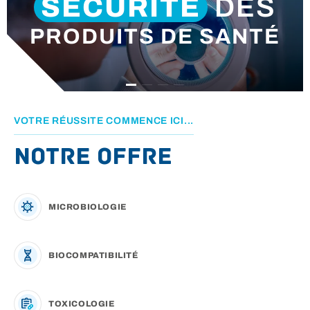
SÉCURITÉ
DES
PRODUITS DE SANTÉ
ACTUALITÉS
CONTACT
VOTRE RÉUSSITE COMMENCE ICI...
Notre offre
MICROBIOLOGIE
BIOCOMPATIBILITÉ
TOXICOLOGIE