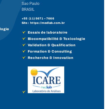
Sao Paulo
BRASIL
+55 (
11) 5671
– 7666
Site :
https://medlab.com.br
logie
Essais de laboratoire
Biocompatibilité & Toxicologie
Validation & Qualification
Formation & Consulting
Recherche & Innovation