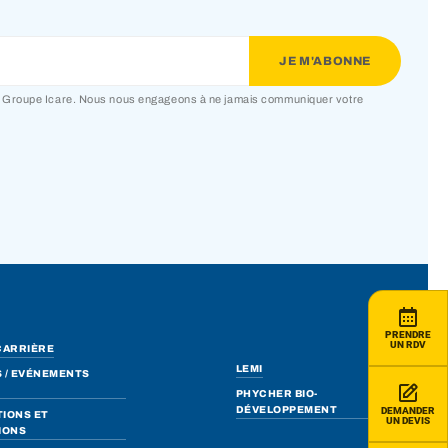
du Groupe Icare. Nous nous engageons à ne jamais communiquer votre
PRENDRE
UN RDV
CARRIÈRE
LEMI
 / EVÉNEMENTS
PHYCHER BIO-
DÉVELOPPEMENT
DEMANDER
IONS ET
UN DEVIS
IONS