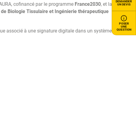
DEMANDER
o AURA, cofinancé par le programme
France2030
, et la
UN DEVIS
 de Biologie Tissulaire et Ingénierie thérapeutique
POSER
UNE
QUESTION
ue associé à une signature digitale dans un système