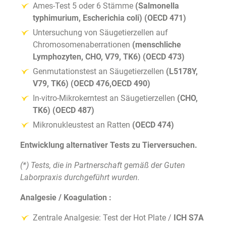
Ames-Test 5 oder 6 Stämme
(Salmonella
typhimurium, Escherichia coli) (OECD 471)
Untersuchung von Säugetierzellen auf
Chromosomenaberrationen
(menschliche
Lymphozyten, CHO, V79, TK6) (OECD 473)
Genmutationstest an Säugetierzellen
(L5178Y,
V79, TK6) (OECD 476,OECD 490)
In-vitro-Mikrokerntest an Säugetierzellen
(CHO,
TK6) (OECD 487)
Mikronukleustest an Ratten
(OECD 474)
Entwicklung alternativer Tests zu Tierversuchen.
(*) Tests, die in Partnerschaft gemäß der Guten
Laborpraxis durchgeführt wurden.
Analgesie / Koagulation :
Zentrale Analgesie: Test der Hot Plate /
ICH S7A