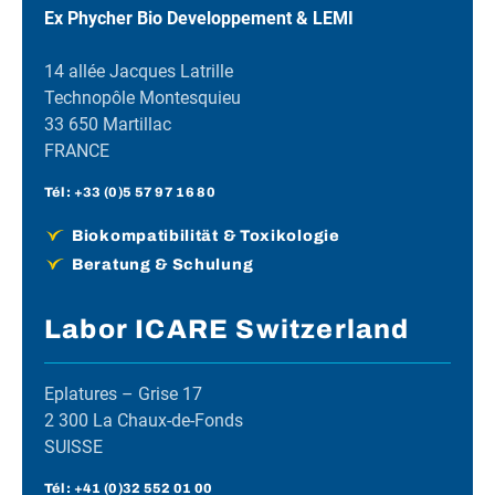
Ex Phycher Bio Developpement & LEMI
14 allée Jacques Latrille
Technopôle Montesquieu
33 650 Martillac
FRANCE
Tél :
+33 (0)5 57 97 16 80
Biokompatibilität & Toxikologie
Beratung & Schulung
Labor ICARE Switzerland
Eplatures – Grise 17
2 300 La Chaux-de-Fonds
SUISSE
Tél :
+41 (0)32 552 01 00