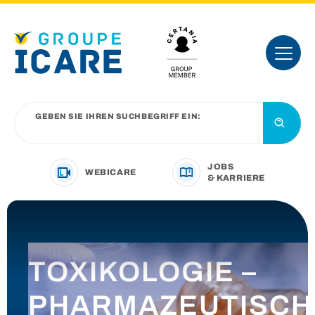
GEBEN SIE IHREN SUCHBEGRIFF EIN:
JOBS
WEBICARE
& KARRIERE
IHRE BRANCHE
TOXIKOLOGIE –
UNSER ANGEBOT
PHARMAZEUTISCH
VORSTELLUNG DER GRUPPE