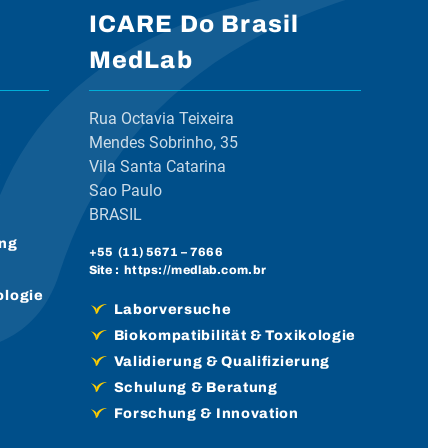
ICARE Do Brasil
MedLab
Rua Octavia Teixeira
Mendes Sobrinho, 35
Vila Santa Catarina
Sao Paulo
BRASIL
ung
+55 (
11) 5671
– 7666
Site :
https://medlab.com.br
ologie
Laborversuche
Biokompatibilität & Toxikologie
Validierung & Qualifizierung
Schulung & Beratung
Forschung & Innovation