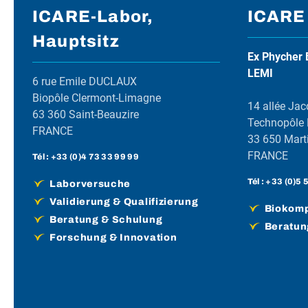
ICARE-Labor,
ICARE
Hauptsitz
Ex Phycher 
LEMI
6 rue Emile DUCLAUX
Biopôle Clermont-Limagne
14 allée Jac
63 360 Saint-Beauzire
Technopôle
FRANCE
33 650 Marti
FRANCE
Tél :
+33 (0)4 73 33 99 99
Tél :
+33 (0)5 
Laborversuche
Validierung & Qualifizierung
Biokompa
Beratung & Schulung
Beratun
Forschung & Innovation