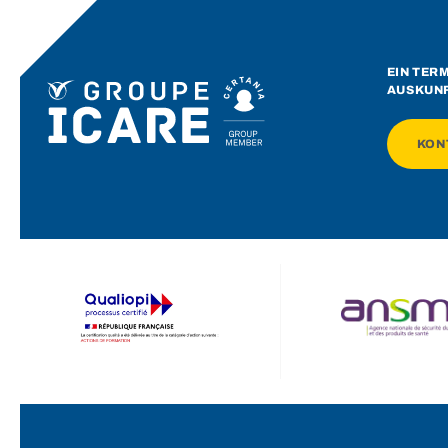
EIN TER
AUSKUN
KON