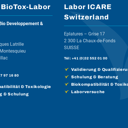
 BioTox-Labor
Labor ICARE
Switzerland
Bio Developpement &
Eplatures – Grise 17
2 300 La Chaux-de-Fonds
ques Latrille
SUISSE
 Montesquieu
llac
Tél :
+41 (0)32 552 01 00
Validierung & Qualifizier
57 97 16 80
Schulung & Beratung
Biokompatibilität & Toxik
tibilität & Toxikologie
Laborversuche
g & Schulung