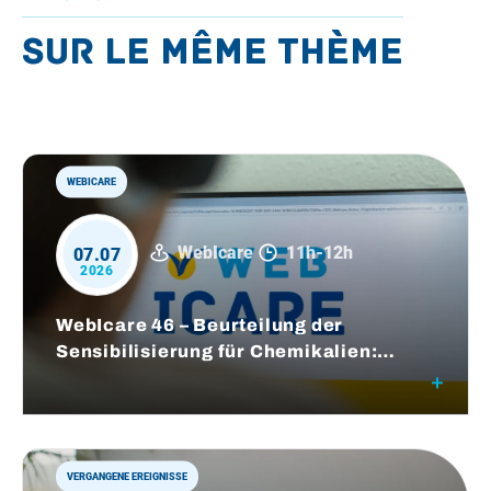
Sur le même thème
WEBICARE
WebIcare
11h
-
12h
07.07
2026
WebIcare 46 – Beurteilung der
Sensibilisierung für Chemikalien:
Vorteile des H-CLAT-Tests
VERGANGENE EREIGNISSE