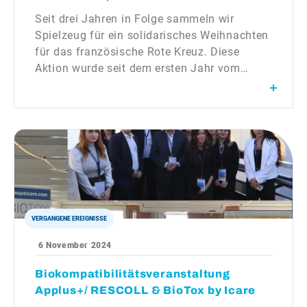
Martillac)
Seit drei Jahren in Folge sammeln wir
Spielzeug für ein solidarisches Weihnachten
für das französische Rote Kreuz. Diese
Aktion wurde seit dem ersten Jahr vom
Biopôle Clermont-Limagne unterstützt und
mitorganisiert und an alle Mitarbeiter am
Standort Saint-Beauzire weitergeleitet.
Vielen Dank an alle, die seit 2022
hochwertiges Spielzeug abgegeben haben.
Diese Aktion wurde auch an unserem […]
VERGANGENE EREIGNISSE
6 November 2024
Biokompatibilitätsveranstaltung
Applus+/ RESCOLL & BioTox by Icare