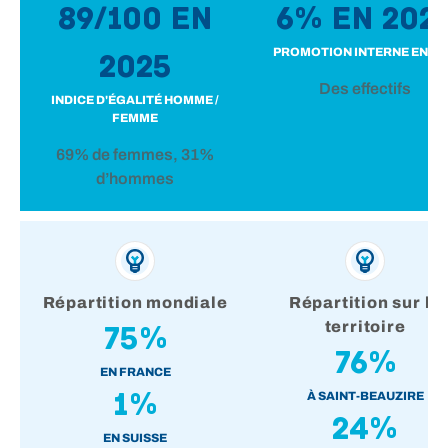
89/100 en
6% en 202
PROMOTION INTERNE EN 1 
2025
Des effectifs
INDICE D'ÉGALITÉ HOMME /
FEMME
69% de femmes, 31%
d’hommes
Répartition mondiale
Répartition sur le
territoire
75%
76%
EN FRANCE
1%
À SAINT-BEAUZIRE
24%
EN SUISSE